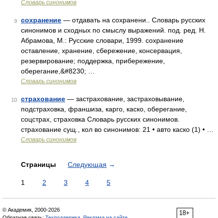
Словарь синонимов
сохранение
— отдавать на сохранени.. Словарь русских
9
синонимов и сходных по смыслу выражений. под. ред. Н.
Абрамова, М.: Русские словари, 1999. сохранение
оставление, хранение, сбережение, консервация,
резервирование; поддержка, прибережение,
оберегание,&#8230; …
Словарь синонимов
страхование
— застрахование, застраховывание,
10
подстраховка, франшиза, карго, каско, оберегание,
соцстрах, страховка Словарь русских синонимов.
страхование сущ., кол во синонимов: 21 • авто каско (1) • …
Словарь синонимов
Страницы
Следующая
→
1
2
3
4
5
© Академик, 2000-2026
18+
Обратная связь:
Техподдержка
,
Реклама на сайте